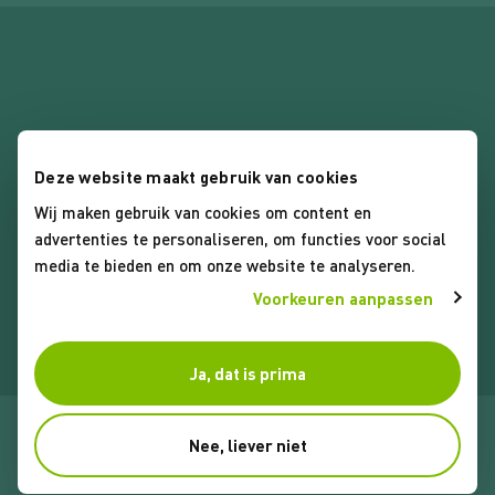
Deze website maakt gebruik van cookies
Wij maken gebruik van cookies om content en
Algemene voorwaarden
advertenties te personaliseren, om functies voor social
Privacybeleid
media te bieden en om onze website te analyseren.
Cookies
Voorkeuren aanpassen
Ja, dat is prima
© 2026 Koop Lenstra Makelaars. Alle rechten voorbehouden
Nee, liever niet
Website door Webreact