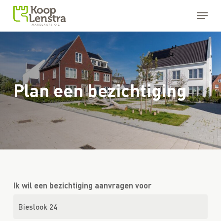
Skip
Menu
to
main
Close
content
Menu
Plan een bezichtiging
Ik wil een bezichtiging aanvragen voor