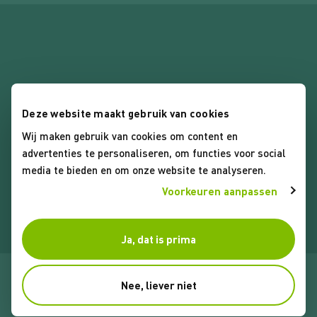
Deze website maakt gebruik van cookies
Wij maken gebruik van cookies om content en
Algemene voorwaarden
advertenties te personaliseren, om functies voor social
Privacybeleid
media te bieden en om onze website te analyseren.
Cookies
Voorkeuren aanpassen
Ja, dat is prima
© 2026 Koop Lenstra Makelaars. Alle rechten voorbehouden
Nee, liever niet
Website door Webreact