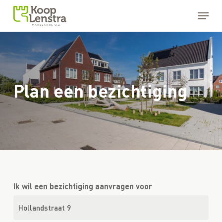
Skip
Menu
to
main
Close
content
Menu
Plan een bezichtiging
Ik wil een bezichtiging aanvragen voor