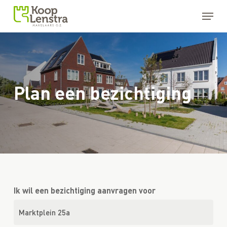
Skip
Menu
to
main
Close
content
Menu
Plan een bezichtiging
Ik wil een bezichtiging aanvragen voor