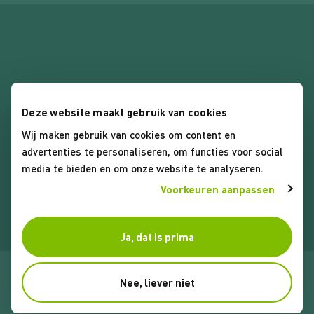
Deze website maakt gebruik van cookies
Wij maken gebruik van cookies om content en
Algemene voorwaarden
advertenties te personaliseren, om functies voor social
Privacybeleid
media te bieden en om onze website te analyseren.
Cookies
Voorkeuren aanpassen
Ja, dat is prima
© 2026 Koop Lenstra Makelaars. Alle rechten voorbehouden
Nee, liever niet
Website door Webreact