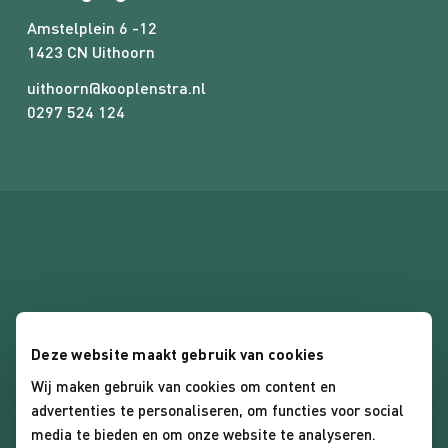
CV ketel
Amstelplein 6 -12
Parkeer faciliteiten
1423 CN Uithoorn
Openbaar parkeren
uithoorn@kooplenstra.nl
0297 524 124
Deze website maakt gebruik van cookies
Algemene voorwaarden
Wij maken gebruik van cookies om content en
advertenties te personaliseren, om functies voor social
Privacybeleid
media te bieden en om onze website te analyseren.