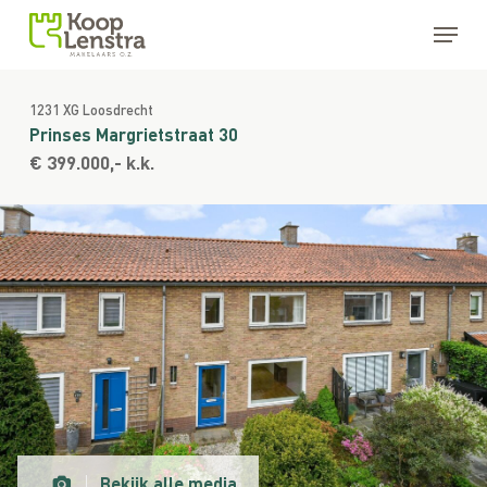
Skip
Menu
to
main
Close
content
Menu
1231 XG Loosdrecht
Prinses Margrietstraat 30
€ 399.000,- k.k.
Bekijk alle media