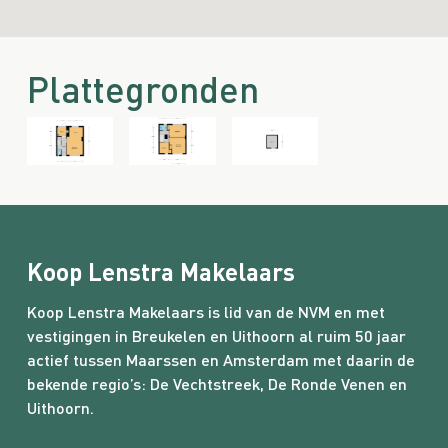
– Zelfbewoningsverplichting van 3 jaar van
0 m
toepassing
Image may be subject to copyright
Terms
Report a problem
– Notariële afhandeling via notariskantoor Westvaer
Indeling
te Utrecht
Plattegronden
Aantal kamers
– Zeer interessant voor starters en handige klussers
4
Bent u op zoek naar een betaalbare woning op een
Aantal slaapkamers
fijne locatie, die u geheel naar eigen smaak kunt
moderniseren? Dan is een bezichtiging absoluut de
3
moeite waard!
Locatie
Koop Lenstra Makelaars
Ligging
Koop Lenstra Makelaars is lid van de NVM en met
In woonwijk
vestigingen in Breukelen en Uithoorn al ruim 50 jaar
actief tussen Maarssen en Amsterdam met daarin de
Tuin
bekende regio’s:
De Vechtstreek
,
De Ronde Venen
en
Type
Uithoorn.
Achtertuin