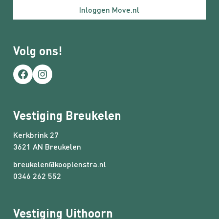
Inloggen Move.nl
Staat
Normaal
Volg ons!
Ligging
Zuidwest
Facebook
Instagram
Achterom
Ja
Vestiging Breukelen
Energieverbruik
Kerkbrink 27
Energielabel
3621 AN Breukelen
C
breukelen@kooplenstra.nl
0346 262 552
Uitrusting
Soorten warm water
Vestiging Uithoorn