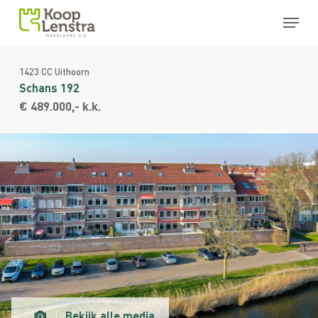
Skip
Menu
to
main
Close
content
Menu
1423 CC Uithoorn
Schans 192
€ 489.000,- k.k.
Bekijk alle media