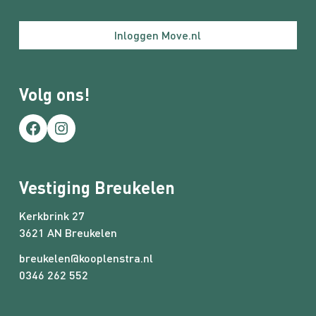
Inloggen Move.nl
Uitrusting
Soorten warm water
CV ketel
Volg ons!
Parkeer faciliteiten
Facebook
Instagram
Openbaar parkeren
Vestiging Breukelen
Kerkbrink 27
3621 AN Breukelen
breukelen@kooplenstra.nl
0346 262 552