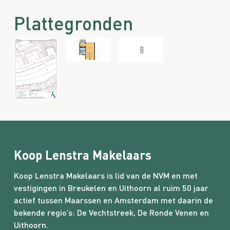
3
Plattegronden
Aantal slaapkamers
2
Locatie
Ligging
Aan rustige weg, In centrum, In woonwijk, Vrij uitzicht
Tuin
Achterom
Koop Lenstra Makelaars
Nee
Koop Lenstra Makelaars is lid van de NVM en met
vestigingen in Breukelen en Uithoorn al ruim 50 jaar
Energieverbruik
actief tussen Maarssen en Amsterdam met daarin de
Energielabel
bekende regio’s:
De Vechtstreek
,
De Ronde Venen
en
Uithoorn.
A