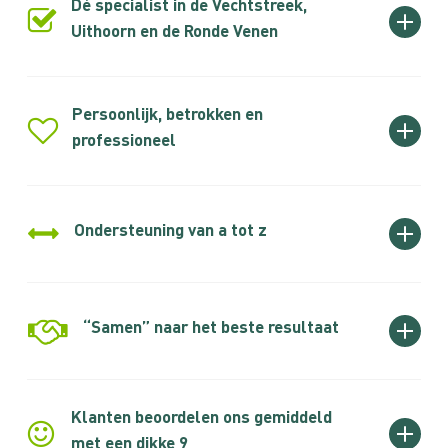
Dé specialist in de Vechtstreek,
Uithoorn en de Ronde Venen
Al ruim 50 jaar is de gehele regio rondom Breukelen
en Uithoorn ons werkgebied. Geen wijk, straat of deur
is ons daarom onbekend.
Persoonlijk, betrokken en
professioneel
Een huis verkopen of kopen is een grote stap en dat
begrijpen wij als geen ander. Wij denken graag mee
en zoeken naar de beste mogelijkheden voor jouw
Ondersteuning van a tot z
situatie.
Wij begeleiden van begin tot eind het gehele proces.
Of het nu om de verkoop, aankoop, verhuur, taxeren,
maatwerkadvies of nieuwbouw gaat. Bij elke stap ben
“Samen” naar het beste resultaat
je verzekerd van professioneel en persoonlijk advies.
Een huis kopen of verkopen doe je sámen. Daarom
zoeken wij de intensieve samenwerking op. Zorg jij
voor een opgeruimd huis, dan zorgen wij voor
Klanten beoordelen ons gemiddeld
enthousiaste kopers.
met een dikke 9