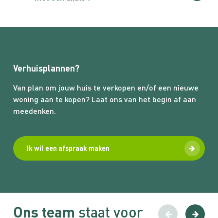
Wat zijn we trots op dit onafhankelijke (!) cijfer. Een
prachtige score waar we erg trots op zijn en iedere
dag hard voor knokken. Wij blijven kritisch en
verwachten dat ook van u. Dit houdt ons scherp en
maakt ons beter.
Verhuisplannen?
Van plan om jouw huis te verkopen en/of een nieuwe
woning aan te kopen? Laat ons van het begin af aan
meedenken.
Ik wil een afspraak maken
Ons team
staat voor