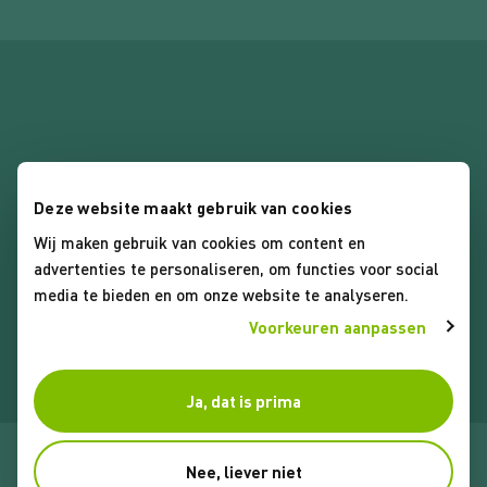
Deze website maakt gebruik van cookies
Wij maken gebruik van cookies om content en
Algemene voorwaarden
advertenties te personaliseren, om functies voor social
Privacybeleid
media te bieden en om onze website te analyseren.
Cookies
Voorkeuren aanpassen
Ja, dat is prima
© 2026 Koop Lenstra Makelaars. Alle rechten voorbehouden
Nee, liever niet