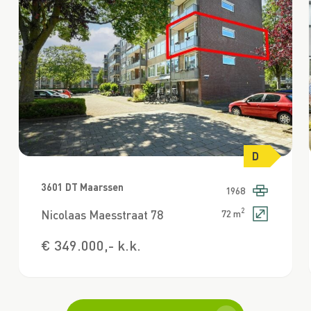
D
3601 DT Maarssen
1968
2
Nicolaas Maesstraat 78
72 m
€ 349.000,- k.k.