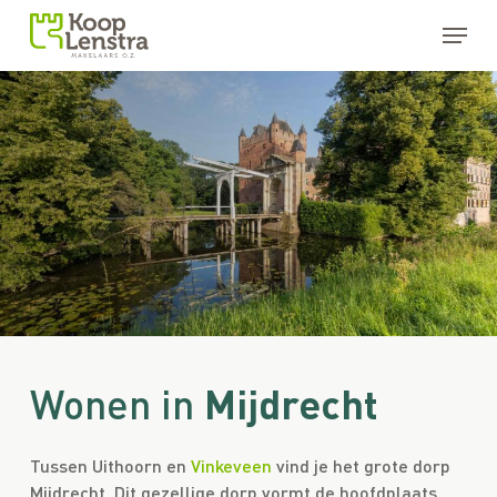
Skip
Menu
to
main
Close
content
Menu
Mijdrecht
Wonen in
Tussen Uithoorn en
Vinkeveen
vind je het grote dorp
Mijdrecht. Dit gezellige dorp vormt de hoofdplaats