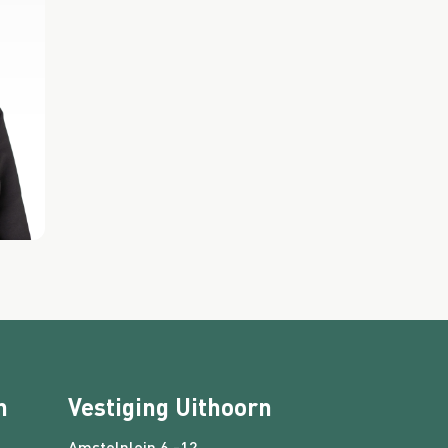
n
Vestiging Uithoorn
Amstelplein 6 -12