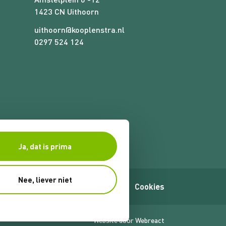
1423 CN Uithoorn
uithoorn@kooplenstra.nl
0297 524 124
Ja, dat is prima
Nee, liever niet
ne voorwaarden
Privacybeleid
Cookies
Website door Webreact