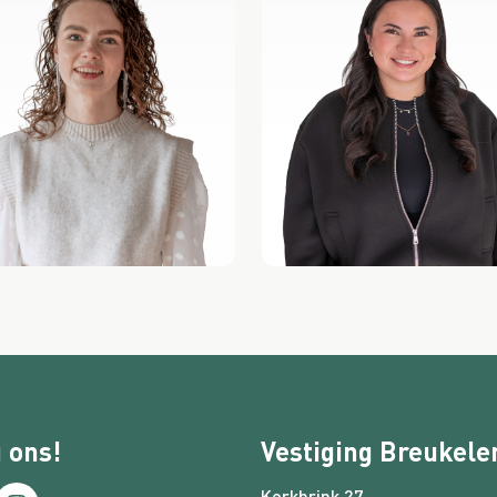
 ons!
Vestiging Breukele
Kerkbrink 27